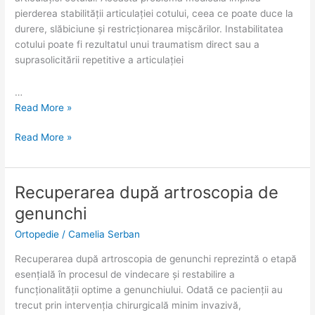
pierderea stabilității articulației cotului, ceea ce poate duce la
durere, slăbiciune și restricționarea mișcărilor. Instabilitatea
cotului poate fi rezultatul unui traumatism direct sau a
suprasolicitării repetitive a articulației
…
Read More »
Read More »
Recuperarea după artroscopia de
Recuperarea
Recuperarea
după
după
genunchi
artroscopia
artroscopia
Ortopedie
/
Camelia Serban
de
de
genunchi
genunchi
Recuperarea după artroscopia de genunchi reprezintă o etapă
esențială în procesul de vindecare și restabilire a
funcționalității optime a genunchiului. Odată ce pacienții au
trecut prin intervenția chirurgicală minim invazivă,