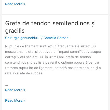
Read More »
Grefa de tendon semitendinos și
Grefa
Grefa
de
de
gracilis
tendon
tendon
Chirurgia genunchiului
/
Camelia Serban
semitendinos
semitendinos
și
și
Rupturile de ligament sunt leziuni frecvente ale sistemului
gracilis
gracilis
musculo-scheletal și pot avea un impact semnificativ asupra
calității vieții pacientului. În ultimii ani, grefa de tendon
semitendinos și gracilis a devenit o opțiune populară pentru
tratarea rupturilor de ligament, datorită rezultatelor bune și a
ratei ridicate de succes.
…
Read More »
Read More »