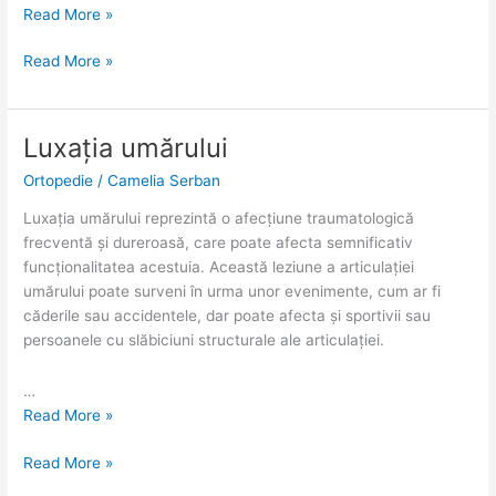
Read More »
Read More »
Luxația umărului
Luxația
Luxația
umărului
umărului
Ortopedie
/
Camelia Serban
Luxația umărului reprezintă o afecțiune traumatologică
frecventă și dureroasă, care poate afecta semnificativ
funcționalitatea acestuia. Această leziune a articulației
umărului poate surveni în urma unor evenimente, cum ar fi
căderile sau accidentele, dar poate afecta și sportivii sau
persoanele cu slăbiciuni structurale ale articulației.
…
Read More »
Read More »