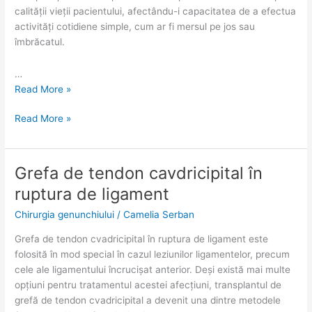
calității vieții pacientului, afectându-i capacitatea de a efectua
activități cotidiene simple, cum ar fi mersul pe jos sau
îmbrăcatul.
…
Read More »
Read More »
Grefa de tendon cavdricipital în
Grefa
Grefa
de
de
ruptura de ligament
tendon
tendon
Chirurgia genunchiului
/
Camelia Serban
cavdricipital
cavdricipital
în
în
Grefa de tendon cvadricipital în ruptura de ligament este
ruptura
ruptura
folosită în mod special în cazul leziunilor ligamentelor, precum
de
de
cele ale ligamentului încrucișat anterior. Deși există mai multe
ligament
ligament
opțiuni pentru tratamentul acestei afecțiuni, transplantul de
grefă de tendon cvadricipital a devenit una dintre metodele