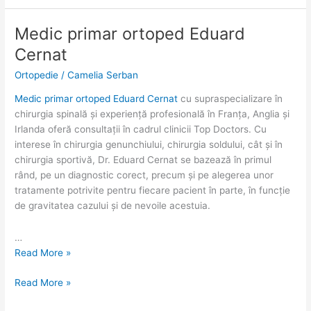
Medic primar ortoped Eduard
Medic
Medic
primar
primar
Cernat
ortoped
ortoped
Ortopedie
/
Camelia Serban
Eduard
Eduard
Cernat
Cernat
Medic primar ortoped Eduard Cernat
cu supraspecializare în
chirurgia spinală și experiență profesională în Franța, Anglia și
Irlanda oferă consultații în cadrul clinicii Top Doctors. Cu
interese în chirurgia genunchiului, chirurgia soldului, cât și în
chirurgia sportivă, Dr. Eduard Cernat se bazează în primul
rând, pe un diagnostic corect, precum și pe alegerea unor
tratamente potrivite pentru fiecare pacient în parte, în funcție
de gravitatea cazului și de nevoile acestuia.
…
Read More »
Read More »