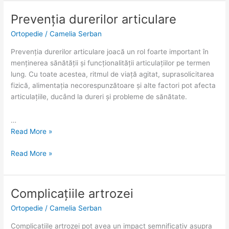
Prevenția durerilor articulare
Prevenția
Prevenția
durerilor
durerilor
Ortopedie
/
Camelia Serban
articulare
articulare
Prevenția durerilor articulare joacă un rol foarte important în
menținerea sănătății și funcționalității articulațiilor pe termen
lung. Cu toate acestea, ritmul de viață agitat, suprasolicitarea
fizică, alimentația necorespunzătoare și alte factori pot afecta
articulațiile, ducând la dureri și probleme de sănătate.
…
Read More »
Read More »
Complicațiile artrozei
Complicațiile
Complicațiile
artrozei
artrozei
Ortopedie
/
Camelia Serban
Complicațiile artrozei pot avea un impact semnificativ asupra