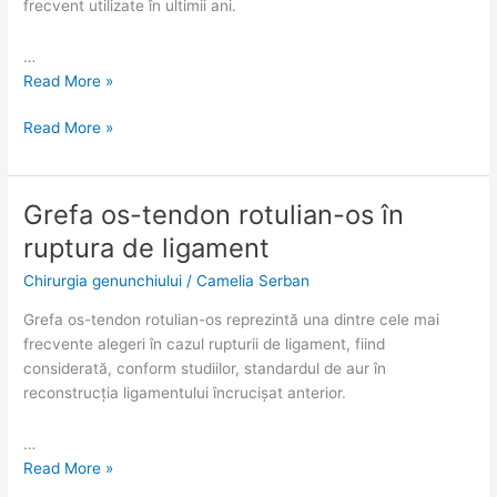
frecvent utilizate în ultimii ani.
…
Read More »
Read More »
Grefa os-tendon rotulian-os în
Grefa
Grefa
os-
os-
ruptura de ligament
tendon
tendon
Chirurgia genunchiului
/
Camelia Serban
rotulian-
rotulian-
os
os
Grefa os-tendon rotulian-os reprezintă una dintre cele mai
în
în
frecvente alegeri în cazul rupturii de ligament, fiind
ruptura
ruptura
considerată, conform studiilor, standardul de aur în
de
de
reconstrucția ligamentului încrucișat anterior.
ligament
ligament
…
Read More »