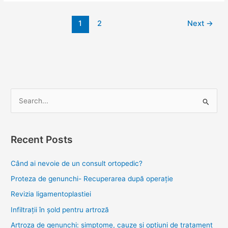
1
2
Next
→
S
e
a
Recent Posts
r
c
Când ai nevoie de un consult ortopedic?
h
Proteza de genunchi- Recuperarea după operație
f
Revizia ligamentoplastiei
o
Infiltrații în șold pentru artroză
r
Artroza de genunchi: simptome, cauze și opțiuni de tratament
: