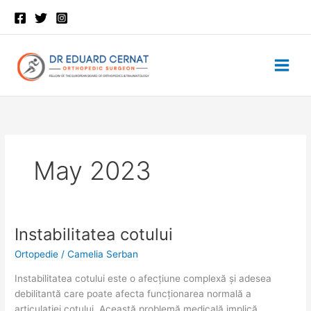
Skip
to
content
May 2023
Instabilitatea cotului
Instabilitatea
Instabilitatea
cotului
cotului
Ortopedie
/
Camelia Serban
Instabilitatea cotului este o afecțiune complexă și adesea
debilitantă care poate afecta funcționarea normală a
articulației cotului. Această problemă medicală implică