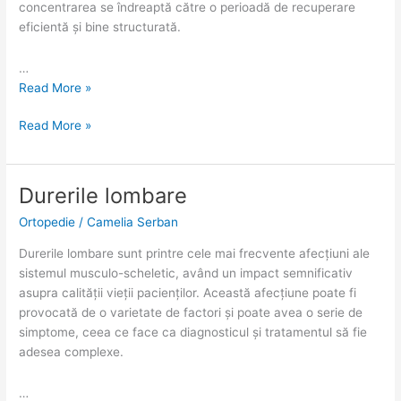
concentrarea se îndreaptă către o perioadă de recuperare
eficientă și bine structurată.
…
Read More »
Read More »
Durerile lombare
Durerile
Durerile
lombare
lombare
Ortopedie
/
Camelia Serban
Durerile lombare sunt printre cele mai frecvente afecțiuni ale
sistemul musculo-scheletic, având un impact semnificativ
asupra calității vieții pacienților. Această afecțiune poate fi
provocată de o varietate de factori și poate avea o serie de
simptome, ceea ce face ca diagnosticul și tratamentul să fie
adesea complexe.
…