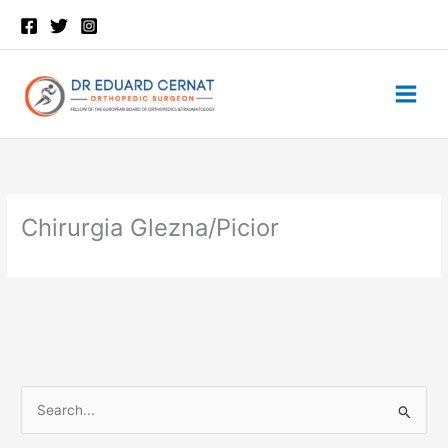
Skip
to
content
Chirurgia Glezna/Picior
S
e