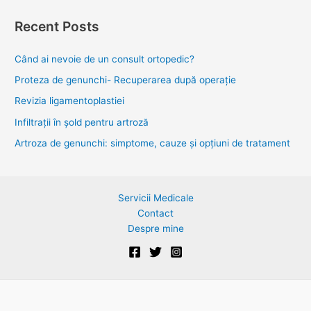
a
Recent Posts
r
c
Când ai nevoie de un consult ortopedic?
h
Proteza de genunchi- Recuperarea după operație
f
Revizia ligamentoplastiei
o
Infiltrații în șold pentru artroză
r
Artroza de genunchi: simptome, cauze și opțiuni de tratament
:
Servicii Medicale
Contact
Despre mine