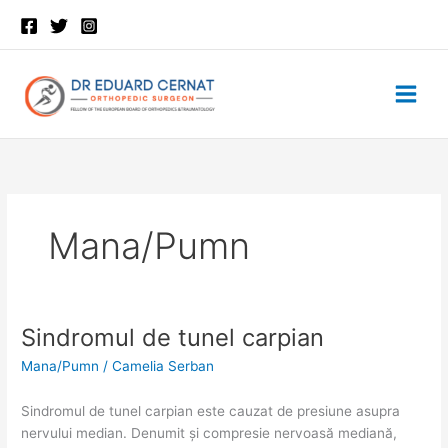
Skip
to
content
Mana/Pumn
Sindromul de tunel carpian
Sindromul
Sindromul
de
de
Mana/Pumn
/
Camelia Serban
tunel
tunel
carpian
carpian
Sindromul de tunel carpian este cauzat de presiune asupra
nervului median. Denumit și compresie nervoasă mediană,