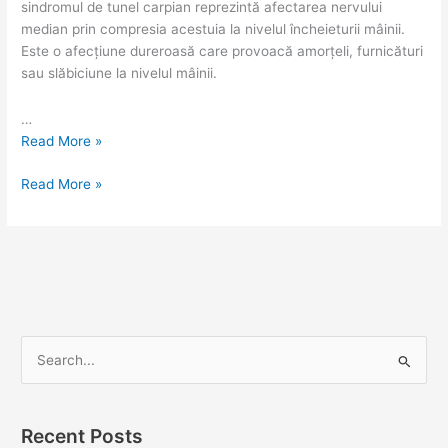
sindromul de tunel carpian reprezintă afectarea nervului
median prin compresia acestuia la nivelul încheieturii mâinii.
Este o afecțiune dureroasă care provoacă amorțeli, furnicături
sau slăbiciune la nivelul mâinii.
…
Read More »
Read More »
S
e
a
Recent Posts
r