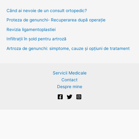
c
Când ai nevoie de un consult ortopedic?
h
Proteza de genunchi- Recuperarea după operație
f
Revizia ligamentoplastiei
o
Infiltrații în șold pentru artroză
r
Artroza de genunchi: simptome, cauze și opțiuni de tratament
:
Servicii Medicale
Contact
Despre mine