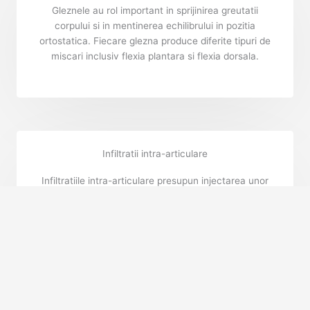
Gleznele au rol important in sprijinirea greutatii
corpului si in mentinerea echilibrului in pozitia
ortostatica. Fiecare glezna produce diferite tipuri de
miscari inclusiv flexia plantara si flexia dorsala.
Infiltratii intra-articulare
Infiltratiile intra-articulare presupun injectarea unor
substante precum acid hialuronic sau corticosteroizi
in articulatiile cu probleme pentru ameliorarea
simptomelor si imbunatatirea mobilitatii.
Servicii medicale