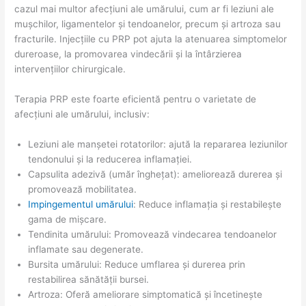
cazul mai multor afecțiuni ale umărului, cum ar fi leziuni ale
mușchilor, ligamentelor și tendoanelor, precum și artroza sau
fracturile. Injecțiile cu PRP pot ajuta la atenuarea simptomelor
dureroase, la promovarea vindecării și la întârzierea
intervențiilor chirurgicale.
Terapia PRP este foarte eficientă pentru o varietate de
afecțiuni ale umărului, inclusiv:
Leziuni ale manșetei rotatorilor: ajută la repararea leziunilor
tendonului și la reducerea inflamației.
Capsulita adezivă (umăr înghețat): ameliorează durerea și
promovează mobilitatea.
Impingementul umărului
: Reduce inflamația și restabilește
gama de mișcare.
Tendinita umărului: Promovează vindecarea tendoanelor
inflamate sau degenerate.
Bursita umărului: Reduce umflarea și durerea prin
restabilirea sănătății bursei.
Artroza: Oferă ameliorare simptomatică și încetinește