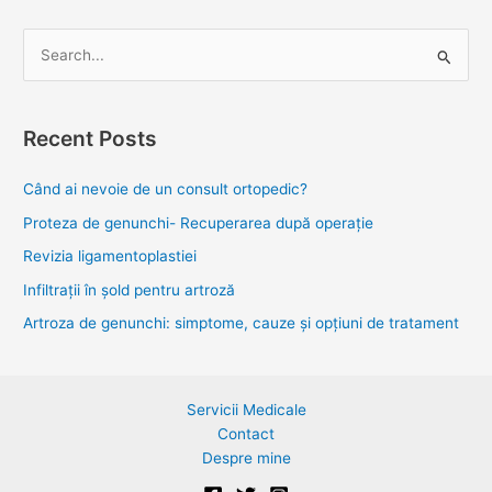
S
e
a
Recent Posts
r
c
Când ai nevoie de un consult ortopedic?
h
Proteza de genunchi- Recuperarea după operație
f
Revizia ligamentoplastiei
o
Infiltrații în șold pentru artroză
r
Artroza de genunchi: simptome, cauze și opțiuni de tratament
:
Servicii Medicale
Contact
Despre mine