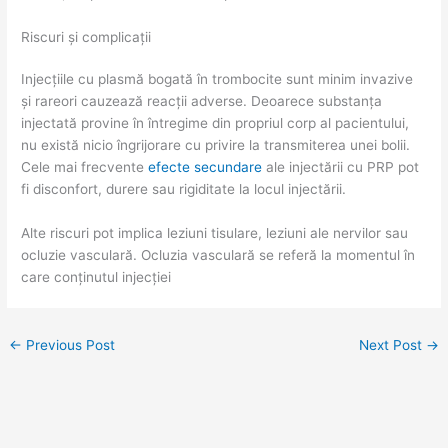
Riscuri și complicații
Injecțiile cu plasmă bogată în trombocite sunt minim invazive
și rareori cauzează reacții adverse. Deoarece substanța
injectată provine în întregime din propriul corp al pacientului,
nu există nicio îngrijorare cu privire la transmiterea unei bolii.
Cele mai frecvente
efecte secundare
ale injectării cu PRP pot
fi disconfort, durere sau rigiditate la locul injectării.
Alte riscuri pot implica leziuni tisulare, leziuni ale nervilor sau
ocluzie vasculară. Ocluzia vasculară se referă la momentul în
care conținutul injecției
←
Previous Post
Next Post
→