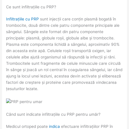
Ce sunt infiltrațiile cu PRP?
Infiltrațiile cu PRP
sunt injecții care conțin plasmă bogată în
trombocite, două dintre cele patru componente principale ale
sângelui. Sângele este format din patru componente
principale: plasmă, globule roșii, globule albe și trombocite.
Plasma este componenta lichidă a sângelui, aproximativ 90%
din aceasta este apă. Celulele roșii transportă oxigen, iar
celulele albe ajută organismul să răspundă la infecții și răni.
Trombocitele sunt fragmente de celule minuscule care circulă
în sânge și joacă un rol central în coagularea sângelui, iar când
ajung la locul unei leziuni, acestea devin activate și eliberează
factori de creștere și proteine ​​care promovează vindecarea
țesuturilor lezate.
Când sunt indicate infiltrațiile cu PRP pentru umăr?
Medicul ortoped poate
indica
efectuare infiltrațiilor PRP în