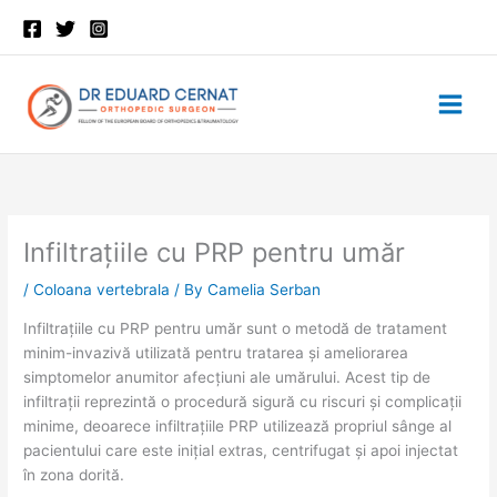
Skip
to
content
Infiltrațiile cu PRP pentru umăr
/
Coloana vertebrala
/ By
Camelia Serban
Infiltrațiile cu PRP pentru umăr sunt o metodă de tratament
minim-invazivă utilizată pentru tratarea și ameliorarea
simptomelor anumitor afecțiuni ale umărului. Acest tip de
infiltrații reprezintă o procedură sigură cu riscuri și complicații
minime, deoarece infiltrațiile PRP utilizează propriul sânge al
pacientului care este inițial extras, centrifugat și apoi injectat
în zona dorită.