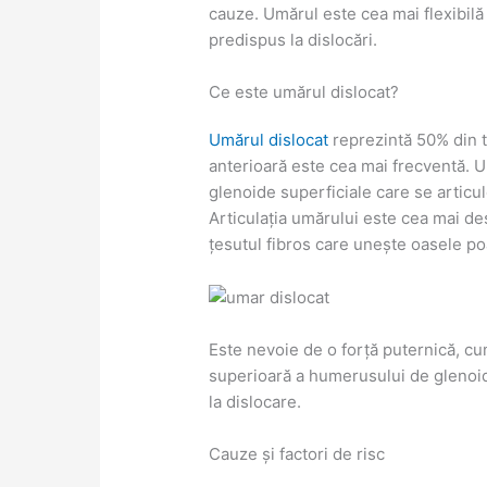
cauze. Umărul este cea mai flexibilă 
predispus la dislocări.
Ce este umărul dislocat?
Umărul dislocat
reprezintă 50% din to
anterioară este cea mai frecventă. Um
glenoide superficiale care se articu
Articulația umărului este cea mai de
țesutul fibros care unește oasele poa
Este nevoie de o forță puternică, cum
superioară a humerusului de glenoid
la dislocare.
Cauze și factori de risc