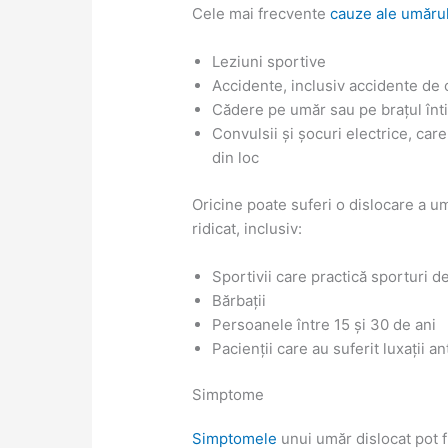
Cele mai frecvente
cauze ale umărul
Leziuni sportive
Accidente, inclusiv accidente de c
Cădere pe umăr sau pe brațul înt
Convulsii și șocuri electrice, car
din loc
Oricine poate suferi o dislocare a um
ridicat, inclusiv:
Sportivii care practică sporturi d
Bărbații
Persoanele între 15 și 30 de ani
Pacienții care au suferit luxații a
Simptome
Simptomele
unui umăr dislocat pot f