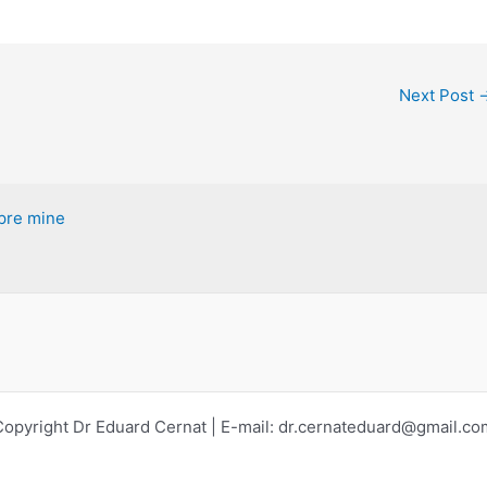
Next Post
pre mine
Copyright Dr Eduard Cernat | E-mail:
dr.cernateduard@gmail.co