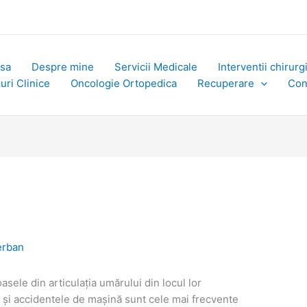
sa
Despre mine
Servicii Medicale
Interventii chirurg
uri Clinice
Oncologie Ortopedica
Recuperare
Con
erban
sele din articulația umărului din locul lor
ve și accidentele de mașină sunt cele mai frecvente