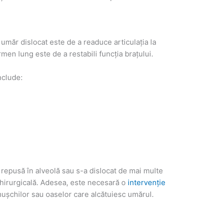
umăr dislocat este de a readuce articulația la
ermen lung este de a restabili funcția brațului.
nclude:
 repusă în alveolă sau s-a dislocat de mai multe
 chirurgicală. Adesea, este necesară o
intervenție
mușchilor sau oaselor care alcătuiesc umărul.