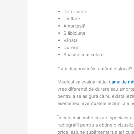
Deformare
Umflare
Amorţeală
Slăbiciune
Vânătăi
Durere
Spasme musculare
Cum diagnosticăm umărul dislocat?
Medicul va evalua inițial
gama de mi
vreo diferență de durere sau amorțeal
pentru a se asigura că nu există lezi
asemenea, eventualele leziuni ale ne
În cele mai multe cazuri, specialis
radiografii pentru a obține o vizualiz
orice leziune suplimentară a articul