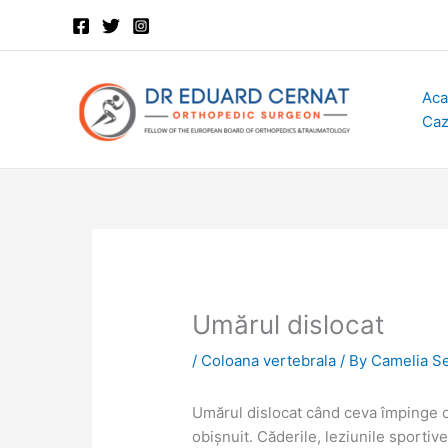
Skip
to
content
Aca
Caz
Umărul dislocat
/
Coloana vertebrala
/ By
Camelia S
Umărul dislocat când ceva împinge oa
obișnuit. Căderile, leziunile sporti