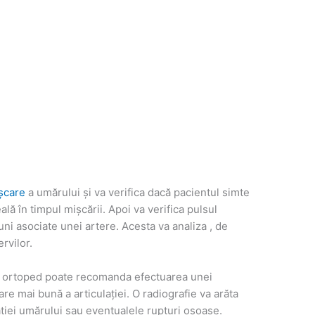
șcare
a umărului și va verifica dacă pacientul simte
ă în timpul mișcării. Apoi va verifica pulsul
uni asociate unei artere. Acesta va analiza , de
rvilor.
tul ortoped poate recomanda efectuarea unei
are mai bună a articulației. O radiografie va arăta
ației umărului sau eventualele rupturi osoase.