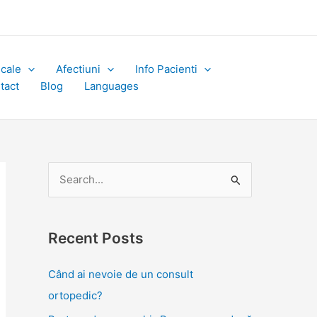
icale
Afectiuni
Info Pacienti
tact
Blog
Languages
S
e
a
Recent Posts
r
c
Când ai nevoie de un consult
h
ortopedic?
f