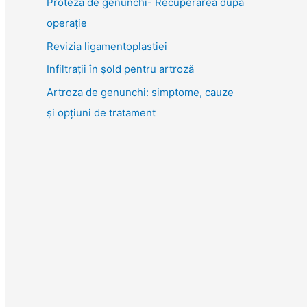
Proteza de genunchi- Recuperarea după
o
operație
r
Revizia ligamentoplastiei
:
Infiltrații în șold pentru artroză
Artroza de genunchi: simptome, cauze
și opțiuni de tratament