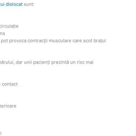
ui dislocat
sunt:
irculație
ins
e pot provoca contracții musculare care scot brațul
ărului, dar unii pacienți prezintă un risc mai
e contact
nterioare
i: