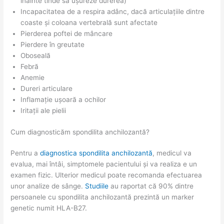
înainte tinde să ușureze durerea)
Incapacitatea de a respira adânc, dacă articulațiile dintre
coaste și coloana vertebrală sunt afectate
Pierderea poftei de mâncare
Pierdere în greutate
Oboseală
Febră
Anemie
Dureri articulare
Inflamație ușoară a ochilor
Iritații ale pielii
Cum diagnosticăm spondilita anchilozantă?
Pentru a
diagnostica spondilita anchilozantă
, medicul va
evalua, mai întâi, simptomele pacientului și va realiza e un
examen fizic. Ulterior medicul poate recomanda efectuarea
unor analize de sânge.
Studiile
au raportat că 90% dintre
persoanele cu spondilita anchilozantă prezintă un marker
genetic numit HLA-B27.