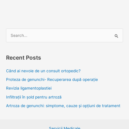
S
e
a
Recent Posts
r
c
Când ai nevoie de un consult ortopedic?
h
Proteza de genunchi- Recuperarea după operație
f
Revizia ligamentoplastiei
o
Infiltrații în șold pentru artroză
r
Artroza de genunchi: simptome, cauze și opțiuni de tratament
:
Servicii Medicale