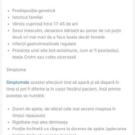
Predispoziție genetică
Istoricul familial
Vârsta cuprinsă între 17-45 de ani
Sexul masculini, deoarece bărbații au șanse de cel puțin
două ori mai mari de a face boala decât femeile
Infecții gastrointestinale regulate
Prezența unei alte boli autoimune, cum ar fi psoriazisul,
boala Crohn sau colita ulceroasă
Simptome
Simptomele
acestei afecțiuni tind să apară și să dispară în
timp și pot fi diferite la în cazul fiecărui pacient, însă printre
acestea se numără:
Dureri de spate, de obicei cele mai severe noaptea în
timpul repausului
Rigiditate mai ales dimineața
Poziție înclinată ca răspuns la durerea de spate (aplecarea