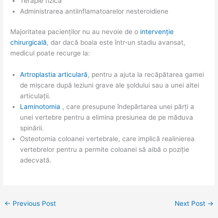
Terapie fizică
Administrarea antiinflamatoarelor nesteroidiene
Majoritatea pacienților nu au nevoie de o
intervenție
chirurgicală
, dar dacă boala este într-un stadiu avansat,
medicul poate recurge la:
Artroplastia articulară
, pentru a ajuta la recăpătarea gamei
de mișcare după leziuni grave ale șoldului sau a unei altei
articulații.
Laminotomia
, care presupune îndepărtarea unei părți a
unei vertebre pentru a elimina presiunea de pe măduva
spinării.
Osteotomia coloanei vertebrale, care implică realinierea
vertebrelor pentru a permite coloanei să aibă o poziție
adecvată.
←
Previous Post
Next Post
→