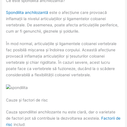
Ce este spondilita anchilozantă?
Spondilita anchilozantă
este o afecțiune care provoacă
inflamații la nivelul articulațiilor și ligamentelor coloanei
vertebrale. De asemenea, poate afecta articulațiile periferice,
cum ar fi genunchii, gleznele și șoldurile.
În mod normal, articulațiile și ligamentele coloanei vertebrale
fac posibilă mișcarea și îndoirea corpului. Această afecțiune
provoacă inflamația articulațiilor și țesuturilor coloanei
vertebrale și chiar rigiditate. În cazuri severe, acest lucru
poate face ca vertebrele să fuzioneze, ducând la o scădere
considerabilă a flexibilității coloanei vertebrale.
Cauze și factori de risc
Cauza spondilitei anchilozante nu este clară, dar o varietate
de factori pot să contribuie la dezvoltarea acesteia.
Factorii de
risc
includ: