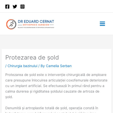
Skip
to
content
Protezarea de șold
/
Chirurgia bazinului
/ By
Camelia Serban
Protezarea de șold este o intervenție chirurgicală de amploare
care presupune înlocuirea articulației coxofemurale deteriorate
cu un implant artificial. Se efectuează în primul rând pentru a
calma durerea și rigiditatea șoldului cauzate de artroza de
șold.
Denumită și artroplastie totală de șold, operația constă în