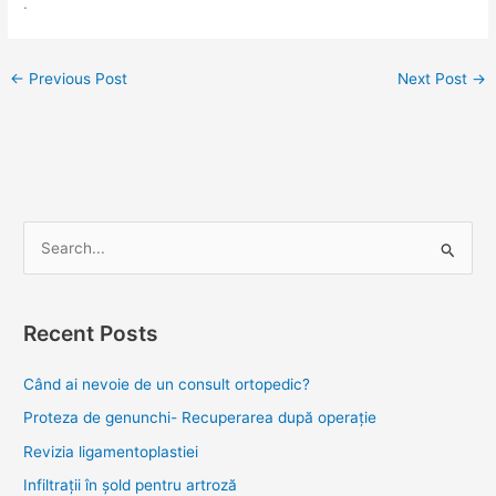
.
←
Previous Post
Next Post
→
S
e
a
Recent Posts
r
c
Când ai nevoie de un consult ortopedic?
h
Proteza de genunchi- Recuperarea după operație
f
Revizia ligamentoplastiei
o
Infiltrații în șold pentru artroză
r