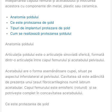
îndepărtarea capului femural și acetabulului și înlocuirea
acestora cu componente din metal, plastic sau ceramica.
Anatomia șoldului
Ce este protezarea de șold
Tipuri de implanturi protezare de șold
Cum se realizează protezarea șoldului
Anatomia șoldului
Articulația șoldului este o articulație sinovială sferică, formată
dintr-o articulație între capul femurului și acetabulul pelvisului.
Acetabulul are o forma asemănătoare cupei, situat pe
aspectul inferolateral al pelvisului. Cavitatea să este adâncită
de prezența unui țesut fibrocartilaginos numit labrum
acetabular. Capul femurului este emisferic (rotund) și se
potrivește complet în concavitatea acetabulului.
Ce este protezarea de șold