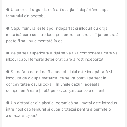
● Ulterior chirurgul dislocă articulația, îndepărtând capul
femurului din acetabul.
● Capul femural este apoi îndepărtat și înlocuit cu o tijă
metalică care se introduce pe centrul femurului. Tija femurală
poate fi sau nu cimentată în os.
● Pe partea superioară a tijei se vă fixa componenta care vă
înlocui capul femural deteriorat care a fost îndepărtat.
● Suprafața deteriorată a acetabulului este îndepărtată și
înlocuită de o cupă metalică, ce se vă potrivi perfect în
concavitatea osului coxal . În unele cazuri, această
componentă este ținută pe loc cu șuruburi sau ciment.
● Un distanțier din plastic, ceramică sau metal este introdus
între noul cap femural și cupa protezei pentru a permite o
alunecare ușoară