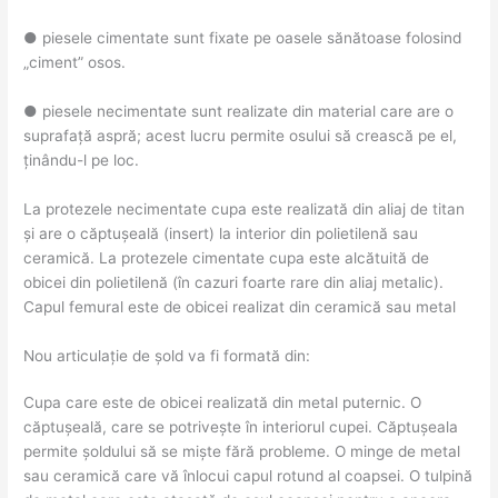
● piesele cimentate sunt fixate pe oasele sănătoase folosind
„ciment” osos.
● piesele necimentate sunt realizate din material care are o
suprafață aspră; acest lucru permite osului să crească pe el,
ținându-l pe loc.
La protezele necimentate cupa este realizată din aliaj de titan
și are o căptușeală (insert) la interior din polietilenă sau
ceramică. La protezele cimentate cupa este alcătuită de
obicei din polietilenă (în cazuri foarte rare din aliaj metalic).
Capul femural este de obicei realizat din ceramică sau metal
Nou articulație de șold va fi formată din:
Cupa care este de obicei realizată din metal puternic. O
căptușeală, care se potrivește în interiorul cupei. Căptușeala
permite șoldului să se miște fără probleme. O minge de metal
sau ceramică care vă înlocui capul rotund al coapsei. O tulpină