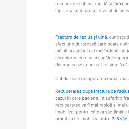
recuperare cat mai rapidă și fără compl
îngrijirea membrului, nivelul de activ
Fractura de radius și ulnă
, cunoscut
afecțiune dureroasă care poate apărea
mâinii la capătul cel mai îndepărtat (d
apropierea cotului la capătul superio
diverse cauze, cum ar fi o simplă c
Cat durează recuperarea după fractu
Recuperarea după fractura de radius
cazul în care pacientul a suferit o f
recuperarea va fi mai rapidă și mai u
imobilizat pentru câteva săptămâni. 
brațul sa fie imobilizat între
2-6 săp