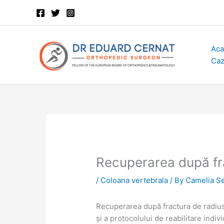
Skip
to
content
Aca
Caz
Recuperarea după fra
/
Coloana vertebrala
/ By
Camelia S
Recuperarea după fractura de radius 
și a protocolului de reabilitare indiv