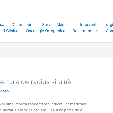
sa
Despre mine
Servicii Medicale
Interventii chirurg
uri Clinice
Oncologie Ortopedica
Recuperare
Con
ctura de radius și ulnă
erban
și ulnă implică respectarea indicațiilor medicale
idualizat. Pentru ca pacientul să aibă parte de o