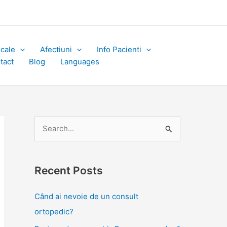
icale
Afectiuni
Info Pacienti
tact
Blog
Languages
S
e
a
Recent Posts
r
c
Când ai nevoie de un consult
h
ortopedic?
f