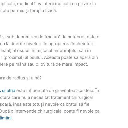
icații, medicul îi va oferii indicații cu privire la
itate permis și terapia fizică.
ă și sub denumirea de fractură de antebraț, este o
 la diferite niveluri: în apropierea încheieturii
istal) al osului, în mijlocul antebrațului sau în
r (proximal) al osului. Aceasta poate să apară din
ădere pe mână sau o lovitură de mare impact.
ra de radius și ulnă?
 și ulnă
este influențată de gravitatea acesteia. În
ractură care nu a necesitat tratament chirurgical
șoară, însă este totuși nevoie ca brațul să fie
După o intervenție chirurgicală, poate fi nevoie ca
tămâni
.