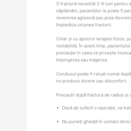
O fractură necesită 3-6 luni pentru
săptămâni, pacienților le poate fi per
revenirea agresivă sau prea devreme 
împiedica uniunea fracturii.
Chiar și cu ajutorul terapiei fizice, 
restabilită. În acest timp, pacientulu
precauție în ceea ce privește munca, 
împingerea sau tragerea.
Condusul poate fi reluat numai după
nu produce durere sau disconfort.
Precauții după fractura de radius și 
Dacă ați suferit o operație, va tre
Nu puneți gheață în contact direct