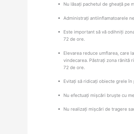
Nu lăsați pachetul de gheață pe m
Administrați antiinflamatoarele ne
Este important să vă odihniți zona
72 de ore.
Elevarea reduce umflarea, care l
vindecarea. Păstrați zona rănită r
72 de ore.
Evitați să ridicați obiecte grele î
Nu efectuați mișcări bruște cu me
Nu realizați mișcări de tragere sa