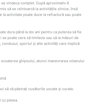
 a se vindeca complet. După aproximativ 6
mis să se reîntoarcă la activitățile zilnice, însă
la activitate poate duce la refractură sau poate
poate dura până la doi ani pentru ca puterea să fie
i i se poate cere să limiteze sau să ia măsuri de
condusul, sportul și alte activități care implică
 scoaterea ghipsului, atunci manevrarea volanului
ulnă
bui să vă păstrați cusăturile uscate și curate.
 cu pielea.