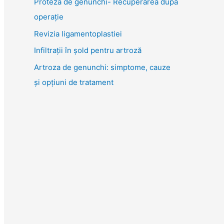
Proteza de genunchi- Recuperarea după
o
operație
r
Revizia ligamentoplastiei
:
Infiltrații în șold pentru artroză
Artroza de genunchi: simptome, cauze
și opțiuni de tratament