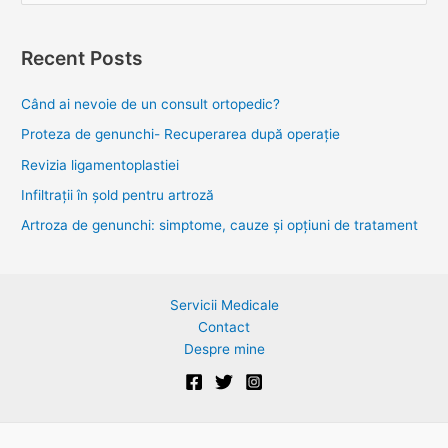
e
a
Recent Posts
r
c
Când ai nevoie de un consult ortopedic?
h
Proteza de genunchi- Recuperarea după operație
f
Revizia ligamentoplastiei
o
Infiltrații în șold pentru artroză
r
Artroza de genunchi: simptome, cauze și opțiuni de tratament
:
Servicii Medicale
Contact
Despre mine