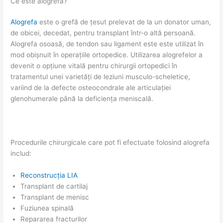
Ce este alogrefa?
Alogrefa
este o grefă de țesut prelevat de la un donator uman,
de obicei, decedat, pentru transplant într-o altă persoană.
Alogrefa osoasă, de tendon sau ligament este este utilizat în
mod obișnuit în operațiile ortopedice. Utilizarea alogrefelor a
devenit o opțiune vitală pentru chirurgii ortopedici în
tratamentul unei varietăți de leziuni musculo-scheletice,
variind de la defecte osteocondrale ale articulației
glenohumerale până la deficiența meniscală.
Procedurile chirurgicale care pot fi efectuate folosind alogrefa
includ:
Reconstrucția LIA
Transplant de cartilaj
Transplant de menisc
Fuziunea spinală
Repararea fracturilor