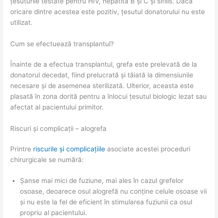
țesuturile testate pentru HIV, hepatită B și C și sifilis. Dacă
oricare dintre acestea este pozitiv, țesutul donatorului nu este
utilizat.
Cum se efectuează transplantul?
Înainte de a efectua transplantul, grefa este prelevată de la
donatorul decedat, fiind prelucrată și tăiată la dimensiunile
necesare și de asemenea sterilizată. Ulterior, aceasta este
plasată în zona dorită pentru a înlocui țesutul biologic lezat sau
afectat al pacientului primitor.
Riscuri și complicații – alogrefa
Printre
riscurile și complicațiile
asociate acestei proceduri
chirurgicale se numără:
Șanse mai mici de fuziune, mai ales în cazul grefelor
osoase, deoarece osul alogrefă nu conține celule osoase vii
și nu este la fel de eficient în stimularea fuziunii ca osul
propriu al pacientului.