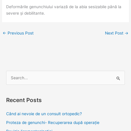
Deformările genunchiului variază de la abia sesizabile până la
severe și debilitante.
←
Previous Post
Next Post
→
S
e
a
Recent Posts
r
c
Când ai nevoie de un consult ortopedic?
h
Proteza de genunchi- Recuperarea după operație
f