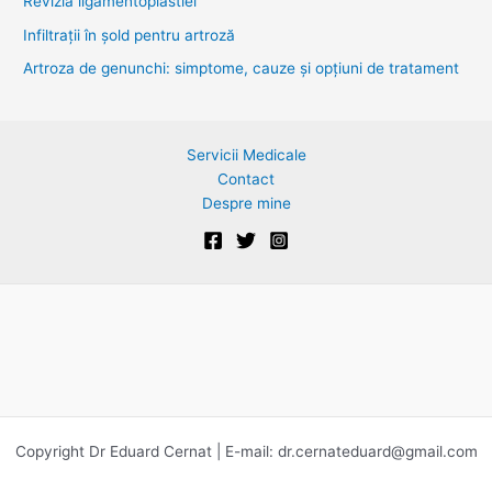
Revizia ligamentoplastiei
o
Infiltrații în șold pentru artroză
r
Artroza de genunchi: simptome, cauze și opțiuni de tratament
:
Servicii Medicale
Contact
Despre mine
Copyright Dr Eduard Cernat | E-mail:
dr.cernateduard@gmail.com