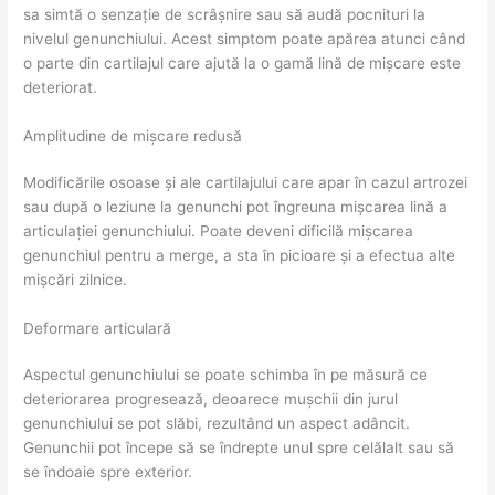
sa simtă o senzație de scrâșnire sau să audă pocnituri la
nivelul genunchiului. Acest simptom poate apărea atunci când
o parte din cartilajul care ajută la o gamă lină de mișcare este
deteriorat.
Amplitudine de mișcare redusă
Modificările osoase și ale cartilajului care apar în cazul artrozei
sau după o leziune la genunchi pot îngreuna mișcarea lină a
articulației genunchiului. Poate deveni dificilă mișcarea
genunchiul pentru a merge, a sta în picioare și a efectua alte
mișcări zilnice.
Deformare articulară
Aspectul genunchiului se poate schimba în pe măsură ce
deteriorarea progresează, deoarece mușchii din jurul
genunchiului se pot slăbi, rezultând un aspect adâncit.
Genunchii pot începe să se îndrepte unul spre celălalt sau să
se îndoaie spre exterior.