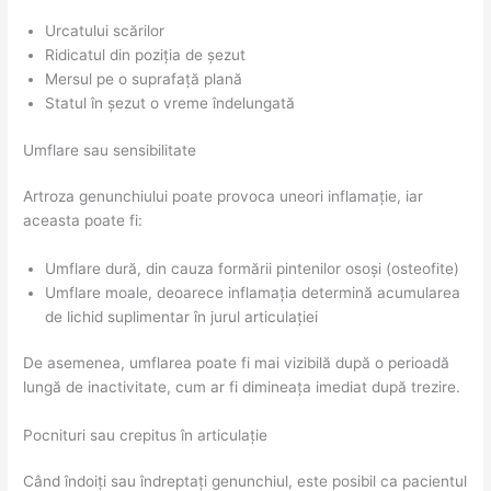
Urcatului scărilor
Ridicatul din poziția de șezut
Mersul pe o suprafață plană
Statul în șezut o vreme îndelungată
Umflare sau sensibilitate
Artroza genunchiului poate provoca uneori inflamație, iar
aceasta poate fi:
Umflare dură, din cauza formării pintenilor osoși (osteofite)
Umflare moale, deoarece inflamația determină acumularea
de lichid suplimentar în jurul articulației
De asemenea, umflarea poate fi mai vizibilă după o perioadă
lungă de inactivitate, cum ar fi dimineața imediat după trezire.
Pocnituri sau crepitus în articulație
Când îndoiți sau îndreptați genunchiul, este posibil ca pacientul