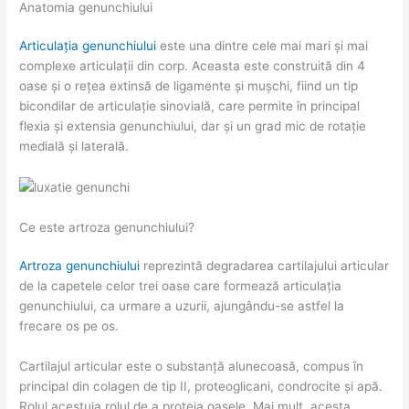
Anatomia genunchiului
Articulația genunchiului
este una dintre cele mai mari și mai
complexe articulații din corp. Aceasta este construită din 4
oase și o rețea extinsă de ligamente și mușchi, fiind un tip
bicondilar de articulație sinovială, care permite în principal
flexia și extensia genunchiului, dar și un grad mic de rotație
medială și laterală.
Ce este artroza genunchiului?
Artroza genunchiului
reprezintă degradarea cartilajului articular
de la capetele celor trei oase care formează articulația
genunchiului, ca urmare a uzurii, ajungându-se astfel la
frecare os pe os.
Cartilajul articular este o substanță alunecoasă, compus în
principal din colagen de tip II, proteoglicani, condrocite și apă.
Rolul acestuia rolul de a proteja oasele. Mai mult, acesta