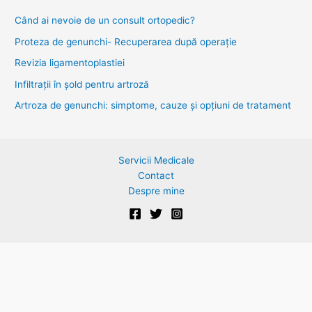
c
Când ai nevoie de un consult ortopedic?
h
Proteza de genunchi- Recuperarea după operație
f
Revizia ligamentoplastiei
o
Infiltrații în șold pentru artroză
r
Artroza de genunchi: simptome, cauze și opțiuni de tratament
:
Servicii Medicale
Contact
Despre mine