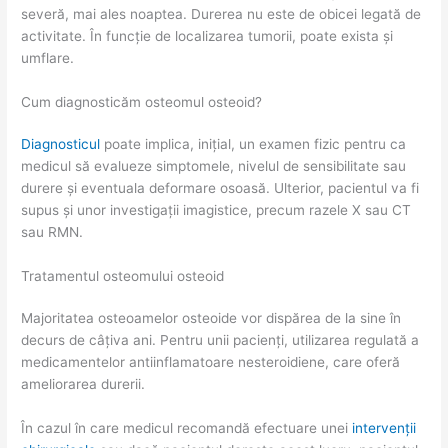
severă, mai ales noaptea. Durerea nu este de obicei legată de
activitate. În funcție de localizarea tumorii, poate exista și
umflare.
Cum diagnosticăm osteomul osteoid?
Diagnosticul
poate implica, inițial, un examen fizic pentru ca
medicul să evalueze simptomele, nivelul de sensibilitate sau
durere și eventuala deformare osoasă. Ulterior, pacientul va fi
supus și unor investigații imagistice, precum razele X sau CT
sau RMN.
Tratamentul osteomului osteoid
Majoritatea osteoamelor osteoide vor dispărea de la sine în
decurs de câțiva ani. Pentru unii pacienți, utilizarea regulată a
medicamentelor antiinflamatoare nesteroidiene, care oferă
ameliorarea durerii.
În cazul în care medicul recomandă efectuare unei
intervenții