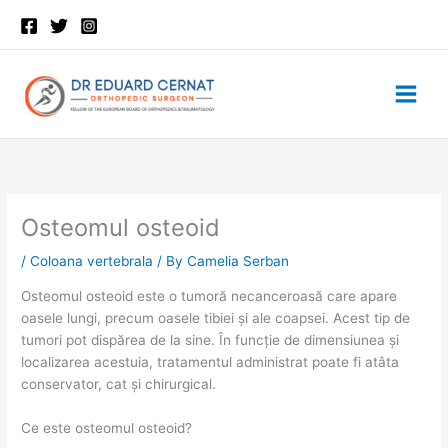
Skip
to
content
Osteomul osteoid
/
Coloana vertebrala
/ By
Camelia Serban
Osteomul osteoid este o tumoră necanceroasă care apare
oasele lungi, precum oasele tibiei și ale coapsei. Acest tip de
tumori pot dispărea de la sine. În funcție de dimensiunea și
localizarea acestuia, tratamentul administrat poate fi atâta
conservator, cat și chirurgical.
Ce este osteomul osteoid?