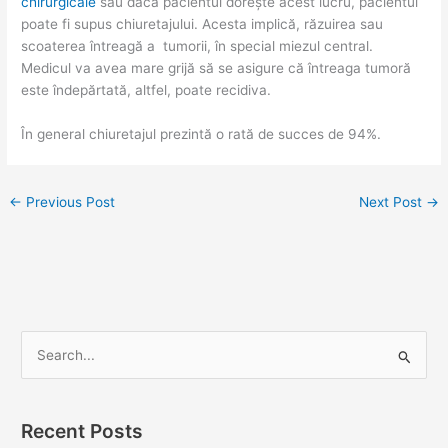
chirurgicale
sau dacă pacientul dorește acest lucru, pacientul
poate fi supus chiuretajului. Acesta implică, răzuirea sau
scoaterea întreagă a tumorii, în special miezul central.
Medicul va avea mare grijă să se asigure că întreaga tumoră
este îndepărtată, altfel, poate recidiva.
În general chiuretajul prezintă o rată de succes de 94%.
←
Previous Post
Next Post
→
S
e
a
Recent Posts
r