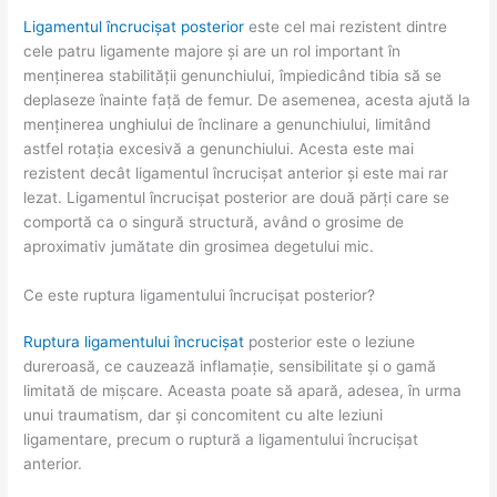
Ligamentul încrucișat posterior
este cel mai rezistent dintre
cele patru ligamente majore și are un rol important în
menținerea stabilității genunchiului, împiedicând tibia să se
deplaseze înainte față de femur. De asemenea, acesta ajută la
menținerea unghiului de înclinare a genunchiului, limitând
astfel rotația excesivă a genunchiului. Acesta este mai
rezistent decât ligamentul încrucișat anterior și este mai rar
lezat. Ligamentul încrucișat posterior are două părți care se
comportă ca o singură structură, având o grosime de
aproximativ jumătate din grosimea degetului mic.
Ce este ruptura ligamentului încrucișat posterior?
Ruptura ligamentului încrucișat
posterior este o leziune
dureroasă, ce cauzează inflamație, sensibilitate și o gamă
limitată de mișcare. Aceasta poate să apară, adesea, în urma
unui traumatism, dar și concomitent cu alte leziuni
ligamentare, precum o ruptură a ligamentului încrucișat
anterior.