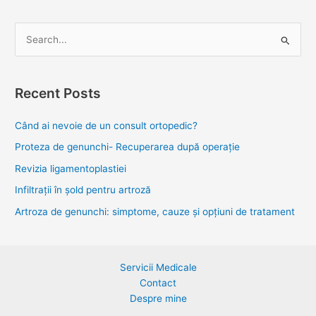
S
e
a
Recent Posts
r
c
Când ai nevoie de un consult ortopedic?
h
Proteza de genunchi- Recuperarea după operație
f
Revizia ligamentoplastiei
o
Infiltrații în șold pentru artroză
r
Artroza de genunchi: simptome, cauze și opțiuni de tratament
:
Servicii Medicale
Contact
Despre mine