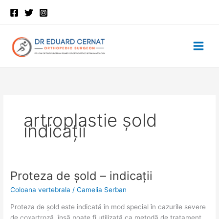
Skip
to
content
artroplastie șold
indicații
Proteza de șold – indicații
Proteza
Proteza
de
de
Coloana vertebrala
/
Camelia Serban
șold
șold
–
–
Proteza de șold este indicată în mod special în cazurile severe
indicații
indicații
de coxartroză, însă poate fi utilizată ca metodă de tratament