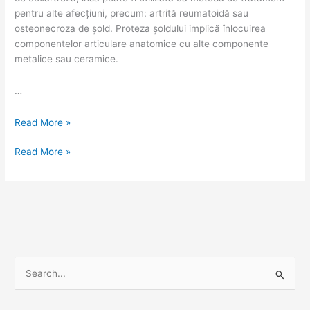
pentru alte afecțiuni, precum: artrită reumatoidă sau
osteonecroza de șold. Proteza șoldului implică înlocuirea
componentelor articulare anatomice cu alte componente
metalice sau ceramice.
…
Read More »
Read More »
S
e