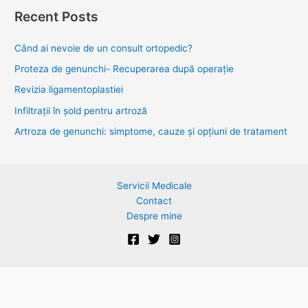
a
Recent Posts
r
c
Când ai nevoie de un consult ortopedic?
h
Proteza de genunchi- Recuperarea după operație
f
Revizia ligamentoplastiei
o
Infiltrații în șold pentru artroză
r
Artroza de genunchi: simptome, cauze și opțiuni de tratament
:
Servicii Medicale
Contact
Despre mine