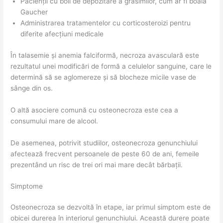
Pacienții cu boli de depozitare a grăsimilor, cum ar fi boala
Gaucher
Administrarea tratamentelor cu corticosteroizi pentru
diferite afecțiuni medicale
În talasemie și anemia falciformă, necroza avasculară este
rezultatul unei modificări de formă a celulelor sanguine, care le
determină să se aglomereze și să blocheze micile vase de
sânge din os.
O altă asociere comună cu osteonecroza este cea a
consumului mare de alcool.
De asemenea, potrivit studiilor, osteonecroza genunchiului
afectează frecvent persoanele de peste 60 de ani, femeile
prezentând un risc de trei ori mai mare decât bărbații.
Simptome
Osteonecroza se dezvoltă în etape, iar primul simptom este de
obicei durerea în interiorul genunchiului. Această durere poate