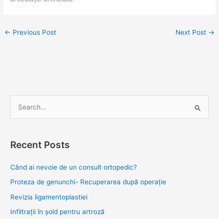
←
Previous Post
Next Post
→
S
e
a
Recent Posts
r
c
Când ai nevoie de un consult ortopedic?
h
Proteza de genunchi- Recuperarea după operație
f
Revizia ligamentoplastiei
o
Infiltrații în șold pentru artroză
r