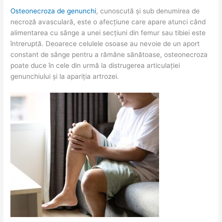
Osteonecroza de genunchi
, cunoscută și sub denumirea de
necroză avasculară, este o afecțiune care apare atunci când
alimentarea cu sânge a unei secțiuni din femur sau tibiei este
întreruptă. Deoarece celulele osoase au nevoie de un aport
constant de sânge pentru a rămâne sănătoase, osteonecroza
poate duce în cele din urmă la distrugerea articulației
genunchiului și la apariția artrozei.