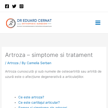
Skip
to
content
Artroza – simptome si tratament
/
Artroza
/ By
Camelia Serban
Artroza cunoscută și sub numele de osteoartrită sau artrită de
uzură este o afecțiune degenerativă a articulațiilor.
Ce este artroza?
Ce este cartilajul articular?
Semne și simptome ale artrozei