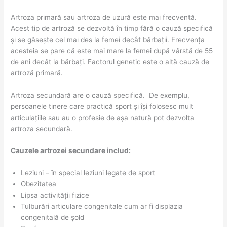
Artroza primară sau artroza de uzură este mai frecventă.
Acest tip de artroză se dezvoltă în timp fără o cauză specifică
și se găsește cel mai des la femei decât bărbații. Frecvența
acesteia se pare că este mai mare la femei după vârstă de 55
de ani decât la bărbați. Factorul genetic este o altă cauză de
artroză primară.
Artroza secundară are o cauză specifică. De exemplu,
persoanele tinere care practică sport și își folosesc mult
articulațiile sau au o profesie de așa natură pot dezvolta
artroza secundară.
Cauzele artrozei secundare includ:
Leziuni – în special leziuni legate de sport
Obezitatea
Lipsa activității fizice
Tulburări articulare congenitale cum ar fi displazia
congenitală de șold