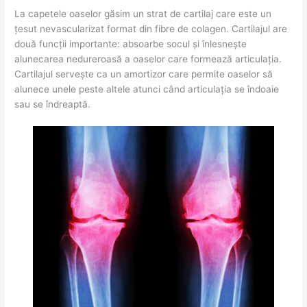
La capetele oaselor găsim un strat de cartilaj care este un
țesut nevascularizat format din fibre de colagen. Cartilajul are
două funcții importante: absoarbe socul și înlesnește
alunecarea nedureroasă a oaselor care formează articulația.
Cartilajul servește ca un amortizor care permite oaselor să
alunece unele peste altele atunci când articulația se îndoaie
sau se îndreaptă.