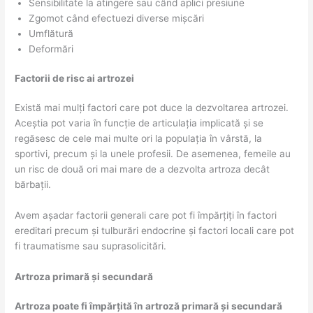
Sensibilitate la atingere sau când aplici presiune
Zgomot când efectuezi diverse mișcări
Umflătură
Deformări
Factorii de risc ai artrozei
Există mai mulți factori care pot duce la dezvoltarea artrozei.
Aceștia pot varia în funcție de articulația implicată și se
regăsesc de cele mai multe ori la populația în vârstă, la
sportivi, precum și la unele profesii. De asemenea, femeile au
un risc de două ori mai mare de a dezvolta artroza decât
bărbații.
Avem așadar factorii generali care pot fi împărțiți în factori
ereditari precum și tulburări endocrine și factori locali care pot
fi traumatisme sau suprasolicitări.
Artroza primară și secundară
Artroza poate fi împărțită în artroză primară și secundară