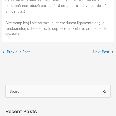
persoană non-obeză care suferă de gonartroză va pierde 1,9
ani din viață.
Alte complicații ale artrozei sunt eroziunea ligamentelor și a
tendoanelor, osteonecroză, depresie, anxietate, probleme de
greutate.
←
Previous Post
Next Post
→
S
e
a
Recent Posts
r