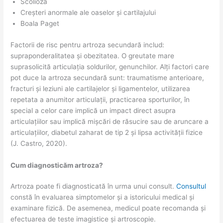
Scolioza
Creșteri anormale ale oaselor și cartilajului
Boala Paget
Factorii de risc pentru artroza secundară includ:
supraponderalitatea și obezitatea. O greutate mare
suprasolicită articulația soldurilor, genunchilor. Alți factori care
pot duce la artroza secundară sunt: traumatisme anterioare,
fracturi și leziuni ale cartilajelor și ligamentelor, utilizarea
repetata a anumitor articulații, practicarea sporturilor, în
special a celor care implică un impact direct asupra
articulațiilor sau implică mișcări de răsucire sau de aruncare a
articulațiilor, diabetul zaharat de tip 2 și lipsa activității fizice
(J. Castro, 2020).
Cum diagnosticăm artroza?
Artroza poate fi diagnosticată în urma unui consult.
Consultul
constă în evaluarea simptomelor și a istoricului medical și
examinare fizică. De asemenea, medicul poate recomanda și
efectuarea de teste imagistice și artroscopie.