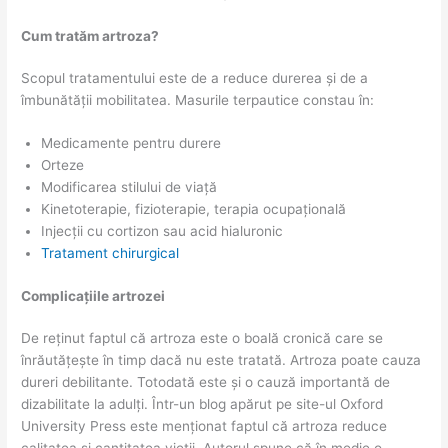
Cum tratăm artroza?
Scopul tratamentului este de a reduce durerea și de a
îmbunătății mobilitatea. Masurile terpautice constau în:
Medicamente pentru durere
Orteze
Modificarea stilului de viață
Kinetoterapie, fizioterapie, terapia ocupațională
Injecții cu cortizon sau acid hialuronic
Tratament chirurgical
Complicațiile artrozei
De reținut faptul că artroza este o boală cronică care se
înrăutățește în timp dacă nu este tratată. Artroza poate cauza
dureri debilitante. Totodată este și o cauză importantă de
dizabilitate la adulți. Într-un blog apărut pe site-ul Oxford
University Press este menționat faptul că artroza reduce
calitatea și cantitatea vieții. Autorul spune că în medie o