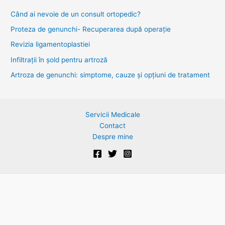
c
Când ai nevoie de un consult ortopedic?
h
Proteza de genunchi- Recuperarea după operație
f
Revizia ligamentoplastiei
o
Infiltrații în șold pentru artroză
r
Artroza de genunchi: simptome, cauze și opțiuni de tratament
:
Servicii Medicale
Contact
Despre mine