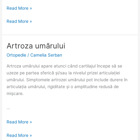
Read More »
Read More »
Artroza umărului
Artroza
Artroza
umărului
umărului
Ortopedie
/
Camelia Serban
Artroza umărului apare atunci când cartilajul începe să se
uzeze pe partea sferică și/sau la nivelul prizei articulației
umărului. Simptomele artrozei umărului pot include durere în
articulația umărului, rigiditate și o amplitudine redusă de
mișcare.
…
Read More »
Read More »