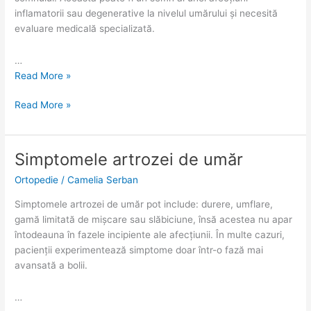
inflamatorii sau degenerative la nivelul umărului și necesită
evaluare medicală specializată.
…
Read More »
Read More »
Simptomele artrozei de umăr
Simptomele
Simptomele
artrozei
artrozei
Ortopedie
/
Camelia Serban
de
de
umăr
umăr
Simptomele artrozei de umăr pot include: durere, umflare,
gamă limitată de mișcare sau slăbiciune, însă acestea nu apar
întodeauna în fazele incipiente ale afecțiunii. În multe cazuri,
pacienții experimentează simptome doar într-o fază mai
avansată a bolii.
…