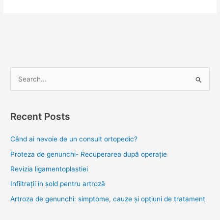
S
e
a
Recent Posts
r
c
Când ai nevoie de un consult ortopedic?
h
Proteza de genunchi- Recuperarea după operație
f
Revizia ligamentoplastiei
o
Infiltrații în șold pentru artroză
r
Artroza de genunchi: simptome, cauze și opțiuni de tratament
: