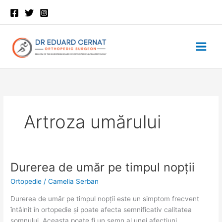
Skip
to
content
Artroza umărului
Durerea de umăr pe timpul nopții
Durerea
Durerea
de
de
Ortopedie
/
Camelia Serban
umăr
umăr
pe
pe
Durerea de umăr pe timpul nopții este un simptom frecvent
timpul
timpul
întâlnit în ortopedie și poate afecta semnificativ calitatea
nopții
nopții
somnului. Aceasta poate fi un semn al unei afecțiuni