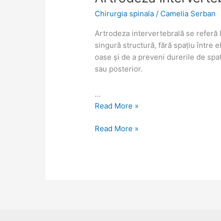
intervertebrală
intervertebrală
Chirurgia spinala
/
Camelia Serban
Artrodeza intervertebrală se referă 
singură structură, fără spațiu între 
oase și de a preveni durerile de spa
sau posterior.
…
Read More »
Read More »