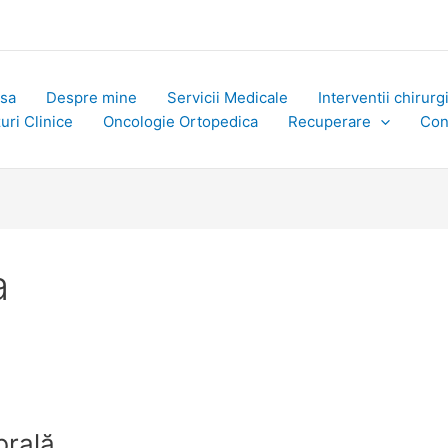
sa
Despre mine
Servicii Medicale
Interventii chirurg
uri Clinice
Oncologie Ortopedica
Recuperare
Con
a
brală