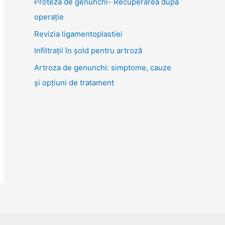
Proteza de genunchi- Recuperarea după
o
operație
r
Revizia ligamentoplastiei
:
Infiltrații în șold pentru artroză
Artroza de genunchi: simptome, cauze
și opțiuni de tratament