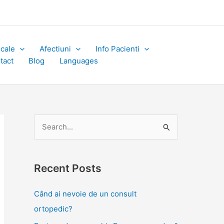
icale
Afectiuni
Info Pacienti
tact
Blog
Languages
S
e
a
Recent Posts
r
c
Când ai nevoie de un consult
h
ortopedic?
f