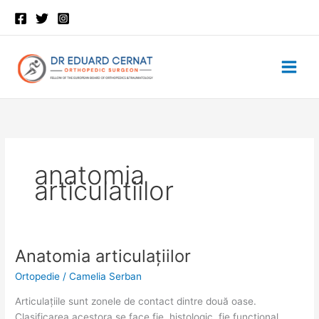
Skip
to
content
anatomia
articulatiilor
Anatomia articulațiilor
Anatomia
Anatomia
articulațiilor
articulațiilor
Ortopedie
/
Camelia Serban
Articulațiile sunt zonele de contact dintre două oase.
Clasificarea acestora se face fie histologic, fie funcțional.