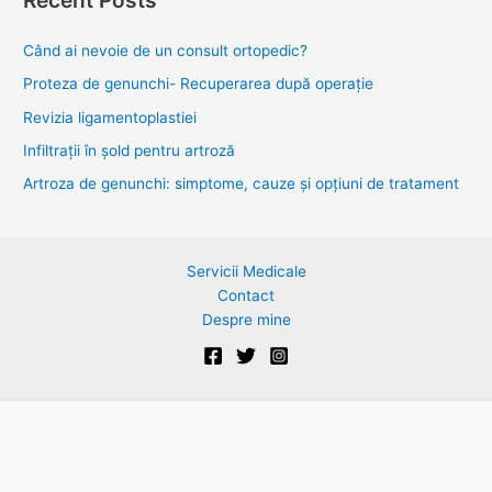
r
c
Când ai nevoie de un consult ortopedic?
h
Proteza de genunchi- Recuperarea după operație
f
Revizia ligamentoplastiei
o
Infiltrații în șold pentru artroză
r
Artroza de genunchi: simptome, cauze și opțiuni de tratament
:
Servicii Medicale
Contact
Despre mine