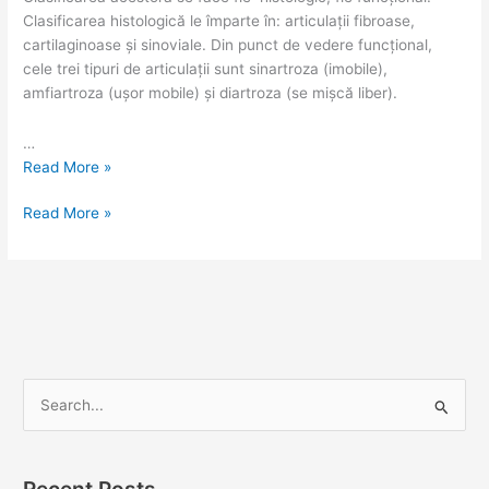
Clasificarea histologică le împarte în: articulații fibroase,
cartilaginoase și sinoviale. Din punct de vedere funcțional,
cele trei tipuri de articulații sunt sinartroza (imobile),
amfiartroza (ușor mobile) și diartroza (se mișcă liber).
…
Read More »
Read More »
S
e
a
Recent Posts