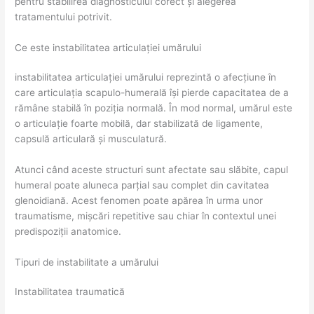
pentru stabilirea diagnosticului corect și alegerea
tratamentului potrivit.
Ce este instabilitatea articulației umărului
instabilitatea articulației umărului reprezintă o afecțiune în
care articulația scapulo-humerală își pierde capacitatea de a
rămâne stabilă în poziția normală. În mod normal, umărul este
o articulație foarte mobilă, dar stabilizată de ligamente,
capsulă articulară și musculatură.
Atunci când aceste structuri sunt afectate sau slăbite, capul
humeral poate aluneca parțial sau complet din cavitatea
glenoidiană. Acest fenomen poate apărea în urma unor
traumatisme, mișcări repetitive sau chiar în contextul unei
predispoziții anatomice.
Tipuri de instabilitate a umărului
Instabilitatea traumatică