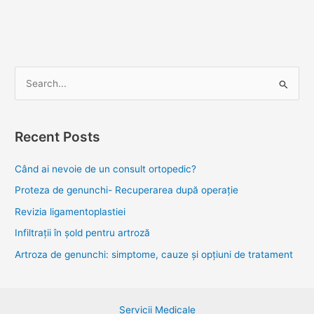
S
e
a
Recent Posts
r
c
Când ai nevoie de un consult ortopedic?
h
Proteza de genunchi- Recuperarea după operație
f
Revizia ligamentoplastiei
o
Infiltrații în șold pentru artroză
r
Artroza de genunchi: simptome, cauze și opțiuni de tratament
:
Servicii Medicale