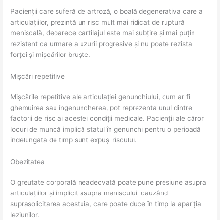
Pacienții care suferă de artroză, o boală degenerativa care a
articulațiilor, prezintă un risc mult mai ridicat de ruptură
meniscală, deoarece cartilajul este mai subțire și mai puțin
rezistent ca urmare a uzurii progresive și nu poate rezista
forței și mișcărilor bruște.
Mișcări repetitive
Mișcările repetitive ale articulației genunchiului, cum ar fi
ghemuirea sau îngenuncherea, pot reprezenta unul dintre
factorii de risc ai acestei condiții medicale. Pacienții ale căror
locuri de muncă implică statul în genunchi pentru o perioadă
îndelungată de timp sunt expuși riscului.
Obezitatea
O greutate corporală neadecvată poate pune presiune asupra
articulațiilor și implicit asupra meniscului, cauzând
suprasolicitarea acestuia, care poate duce în timp la apariția
leziunilor.