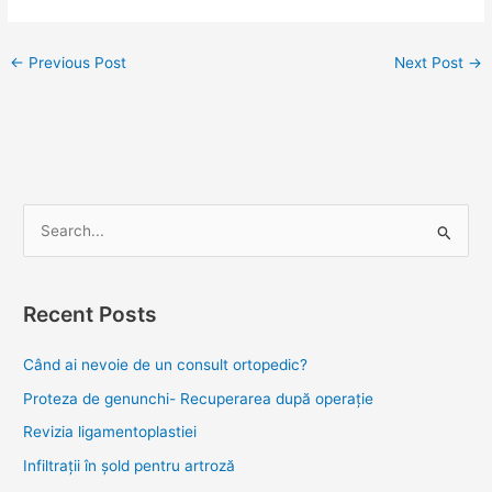
←
Previous Post
Next Post
→
S
e
a
Recent Posts
r
c
Când ai nevoie de un consult ortopedic?
h
Proteza de genunchi- Recuperarea după operație
f
Revizia ligamentoplastiei
o
Infiltrații în șold pentru artroză
r