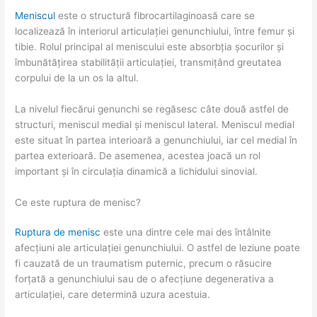
Meniscul
este o structură fibrocartilaginoasă care se
localizează în interiorul articulației genunchiului, între femur și
tibie. Rolul principal al meniscului este absorbția șocurilor și
îmbunătățirea stabilității articulației, transmițând greutatea
corpului de la un os la altul.
La nivelul fiecărui genunchi se regăsesc câte două astfel de
structuri, meniscul medial și meniscul lateral. Meniscul medial
este situat în partea interioară a genunchiului, iar cel medial în
partea exterioară. De asemenea, acestea joacă un rol
important și în circulația dinamică a lichidului sinovial.
Ce este ruptura de menisc?
Ruptura de menisc
este una dintre cele mai des întâlnite
afecțiuni ale articulației genunchiului. O astfel de leziune poate
fi cauzată de un traumatism puternic, precum o răsucire
forțată a genunchiului sau de o afecțiune degenerativa a
articulației, care determină uzura acestuia.